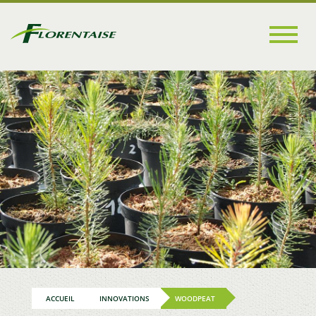
Go to
main
content
ACCUEIL
INNOVATIONS
WOODPEAT