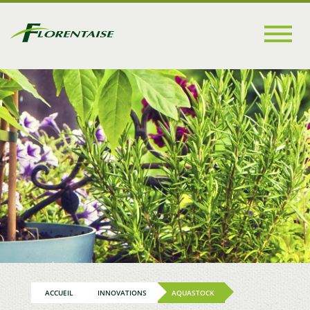
Go to
main
content
ACCUEIL
INNOVATIONS
AQUASTOCK