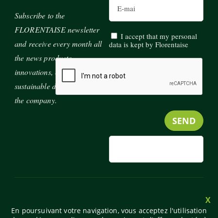
Subscribe to the
FLORENTAISE newsletter
I accept that my personal
and receive every month all
data is kept by Florentaise
the news products,
innovations, exhibitions and
sustainable development of
the company.
MENU
JOIN US
CONTACT
PRESS
FOOTER
X
En poursuivant votre navigation, vous acceptez l'utilisation
PARTNERS