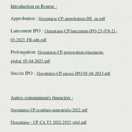
Introduction en Bourse :
Approbation :
florentaise-CP-approbation-DE_en.pdf
Lancement IPO :
florentaise-CP-lancement-IPO-23-078-21-
03-2023_FR-edit.pdf
Prolongation:
florentaise-CP-prorogation-placement-
global_05-04-2023.pdf
Succès IPO :
florentaise-CP-succes-IPO-05-04-2023.pdf
Autres communiqués financiers :
florentaise-CP-resultats-semestriels-2022.pdf
Florentaise - CP CA T3 2022-2023 vdef.pdf