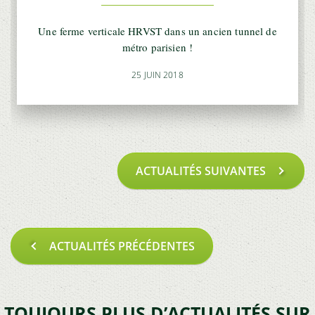
Une ferme verticale HRVST dans un ancien tunnel de
métro parisien !
25 JUIN 2018
Pagination
PAGE
ACTUALITÉS SUIVANTES
PRÉCÉDENTE
PAGE
ACTUALITÉS PRÉCÉDENTES
SUIVANTE
TOUJOURS PLUS D’ACTUALITÉS SUR