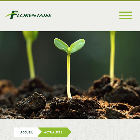
Go to
main
content
ACCUEIL
ACTUALITÉS